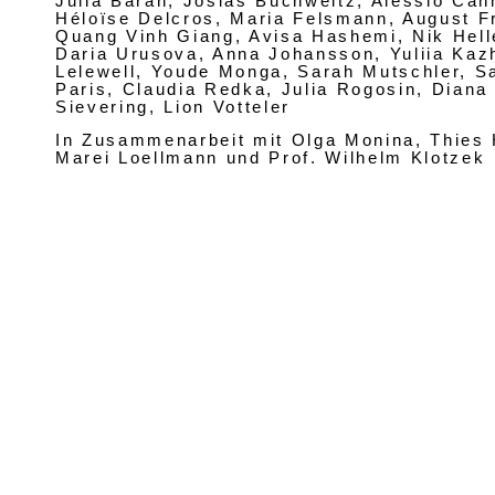
Julia Baran, Josias Buchweitz, Alessio Can
Héloïse Delcros, Maria Felsmann, August 
Quang Vinh Giang, Avisa Hashemi, Nik Helle
Daria Urusova, Anna Johansson, Yuliia Kaz
Lelewell, Youde Monga, Sarah Mutschler, S
Paris, Claudia Redka, Julia Rogosin, Diana
Sievering, Lion Votteler
In Zusammenarbeit mit Olga Monina, Thies 
Marei Loellmann und Prof. Wilhelm Klotzek